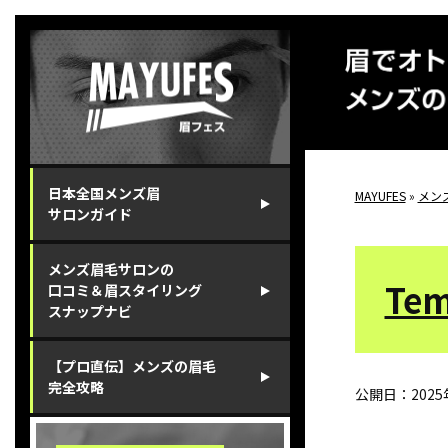
⽇本全国メンズ眉
MAYUFES
»
メン
サロンガイド
メンズ眉⽑サロンの
Tem
⼝コミ＆眉スタイリング
スナップナビ
【プロ直伝】メンズの眉⽑
完全攻略
公開日：
202