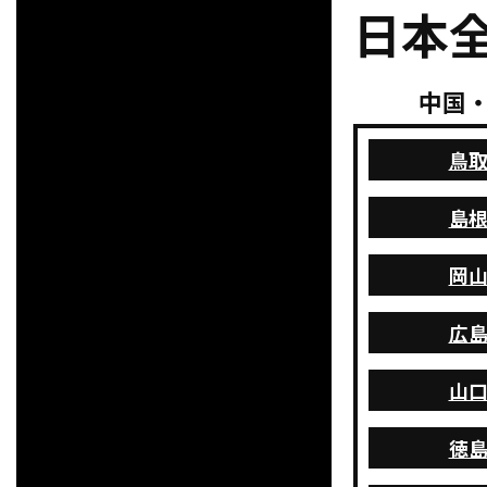
⽇本
中国
鳥
島
岡
広
山
徳