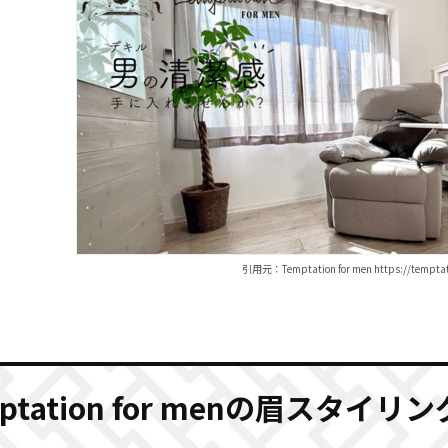
引用元：Temptation for men https://temptati
mptation for menの眉スタイ