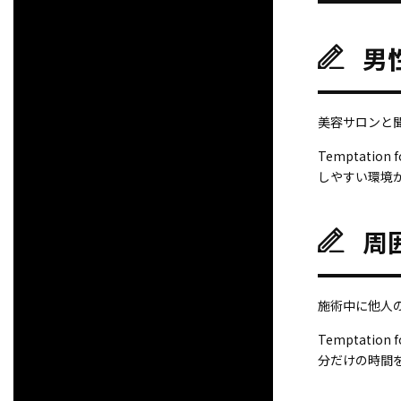
男
美容サロンと
Temptat
しやすい環境
周
施術中に他人
Temptat
分だけの時間