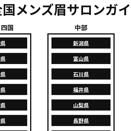
全国
メンズ眉サロンガイ
・四国
中部
取県
新潟県
根県
富山県
山県
石川県
島県
福井県
口県
山梨県
島県
長野県