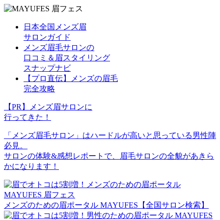
⽇本全国メンズ眉
サロンガイド
メンズ眉⽑サロンの
⼝コミ＆眉スタイリング
スナップナビ
【プロ直伝】メンズの眉⽑
完全攻略
【PR】メンズ眉サロンに
行ってきた！
「メンズ眉毛サロン」はハードルが高いと思っている男性陣
必見。
サロンの体験&感想レポートで、眉毛サロンの全貌があきら
かになります！
メンズのための眉ポータル MAYUFES【全国サロン検索】