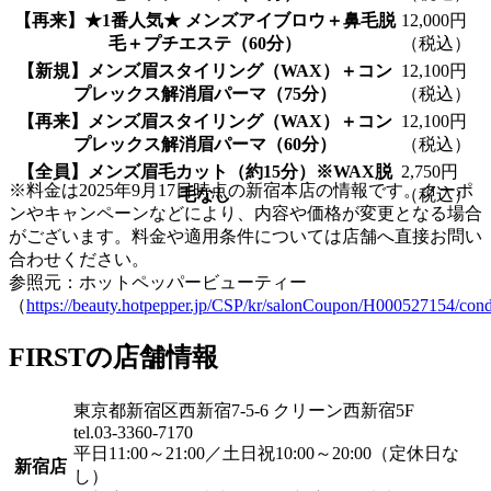
【再来】★1番人気★ メンズアイブロウ＋鼻毛脱
12,000円
毛＋プチエステ（60分）
（税込）
【新規】メンズ眉スタイリング（WAX）＋コン
12,100円
プレックス解消眉パーマ（75分）
（税込）
【再来】メンズ眉スタイリング（WAX）＋コン
12,100円
プレックス解消眉パーマ（60分）
（税込）
【全員】メンズ眉毛カット（約15分）※WAX脱
2,750円
※料金は2025年9月17日時点の新宿本店の情報です。クーポ
毛なし
（税込）
ンやキャンペーンなどにより、内容や価格が変更となる場合
がございます。料金や適用条件については店舗へ直接お問い
合わせください。
参照元：ホットペッパービューティー
（
https://beauty.hotpepper.jp/CSP/kr/salonCoupon/H000527154/cond
FIRSTの店舗情報
東京都新宿区西新宿7-5-6 クリーン西新宿5F
tel.03-3360-7170
平日11:00～21:00／土日祝10:00～20:00（定休日な
新宿店
し）