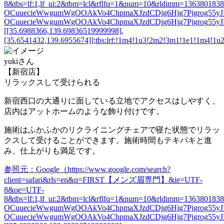
8&tbs=lf:1,lf_ui:2&tbm=lcl&rflfq=1&num=10&rldimm=13638
OCuuecieWwgumWgOOAkVo4ChpmaXJzdCDjg6Hjg7Pjgrog55yJIO
OCuuecieWwgumWgOOAkVo4ChpmaXJzdCDjg6Hjg7Pjgrog55yJI
[[35.6988366,139.69836519999998],
[35.6541432,139.6955674]];tbs:lrf:!1m4!1u3!2m2!3m1!1e1!1m4!1u
yukiさん
【新宿店】
リラックスして受けられる
新宿西口の大通りに面している立地でアクセスはしやすく、
店内はアットホームのような飾り付けです。
施術はふかふかのリクライニングチェアで寝た状態でリラッ
クスして受けることができます。施術時間もテキパキと進
み、
仕上がりも満足
です。
参照元：Google（https://www.google.com/search?
client=safari&rls=en&q=FIRST【メンズ眉専門】&ie=UTF-
8&oe=UTF-
8&tbs=lf:1,lf_ui:2&tbm=lcl&rflfq=1&num=10&rldimm=13638
OCuuecieWwgumWgOOAkVo4ChpmaXJzdCDjg6Hjg7Pjgrog55yJIO
OCuuecieWwgumWgOOAkVo4ChpmaXJzdCDjg6Hjg7Pjgrog55yJI