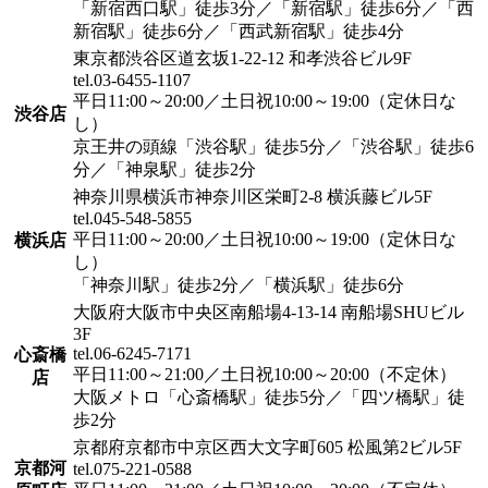
「新宿西口駅」徒歩3分／「新宿駅」徒歩6分／「西
新宿駅」徒歩6分／「西武新宿駅」徒歩4分
東京都渋谷区道玄坂1-22-12 和孝渋谷ビル9F
tel.03-6455-1107
平日11:00～20:00／土日祝10:00～19:00（定休日な
渋谷店
し）
京王井の頭線「渋谷駅」徒歩5分／「渋谷駅」徒歩6
分／「神泉駅」徒歩2分
神奈川県横浜市神奈川区栄町2-8 横浜藤ビル5F
tel.045-548-5855
平日11:00～20:00／土日祝10:00～19:00（定休日な
横浜店
し）
「神奈川駅」徒歩2分／「横浜駅」徒歩6分
大阪府大阪市中央区南船場4-13-14 南船場SHUビル
3F
tel.06-6245-7171
心斎橋
平日11:00～21:00／土日祝10:00～20:00（不定休）
店
大阪メトロ「心斎橋駅」徒歩5分／「四ツ橋駅」徒
歩2分
京都府京都市中京区西大文字町605 松風第2ビル5F
京都河
tel.075-221-0588