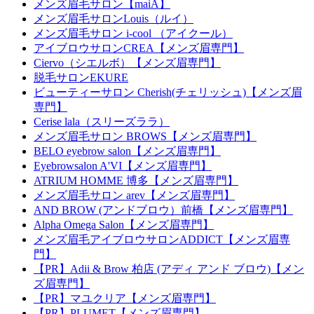
メンズ眉毛サロン【maiA】
メンズ眉毛サロンLouis（ルイ）
メンズ眉毛サロン i-cool （アイクール）
アイブロウサロンCREA【メンズ眉専門】
Ciervo（シエルボ）【メンズ眉専門】
脱毛サロンEKURE
ビューティーサロン Cherish(チェリッシュ)【メンズ眉
専門】
Cerise lala（スリーズララ）
メンズ眉毛サロン BROWS【メンズ眉専門】
BELO eyebrow salon【メンズ眉専門】
Eyebrowsalon A'VI【メンズ眉専門】
ATRIUM HOMME 博多【メンズ眉専門】
メンズ眉毛サロン arev【メンズ眉専門】
AND BROW (アンドブロウ）前橋【メンズ眉専門】
Alpha Omega Salon【メンズ眉専門】
メンズ眉毛アイブロウサロンADDICT【メンズ眉専
門】
【PR】Adii & Brow 柏店 (アディ アンド ブロウ)【メン
ズ眉専門】
【PR】マユクリア【メンズ眉専門】
【PR】PLUMET【メンズ眉専門】