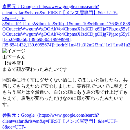
参照元：Google（https://www.google.com/search?
client=safari&rls=en&q=FIRST【メンズ眉専門】&ie=UTF-
8&oe=UTF-
8&tbs=lf:1,lf_ui:2&tbm=lcl&rflfq=1&num=10&rldimm=13638
OCuuecieWwgumWgOOAkVo4ChpmaXJzdCDjg6Hjg7Pjgrog55yJIO
OCuuecieWwgumWgOOAkVo4ChpmaXJzdCDjg6Hjg7Pjgrog55yJI
[[35.6988366,139.69836519999998],
[35.6541432,139.6955674]];tbs:lrf:!1m4!1u3!2m2!3m1!1e1!1m4!1u
山下一さん
【渋谷店】
まるで顔が変わったみたいです
同窓会に行く前にダサくない眉にしてほしいと話したら、共
感してもらえた
ので安心しました。美容院でついでに整えて
もらう眉とは全然違い、自分の顔にあう眉の形で仕上げても
らえて、眉毛が変わっただけなのに顔が変わったみたいで
す。
参照元：Google（https://www.google.com/search?
client=safari&rls=en&q=FIRST【メンズ眉専門】&ie=UTF-
8&oe=UTF-