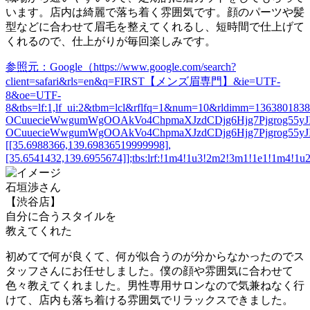
います。
店内は綺麗で落ち着く雰囲気
です。顔のパーツや髪
型などに合わせて眉毛を整えてくれるし、短時間で仕上げて
くれるので、仕上がりが毎回楽しみです。
参照元：Google（https://www.google.com/search?
client=safari&rls=en&q=FIRST【メンズ眉専門】&ie=UTF-
8&oe=UTF-
8&tbs=lf:1,lf_ui:2&tbm=lcl&rflfq=1&num=10&rldimm=13638
OCuuecieWwgumWgOOAkVo4ChpmaXJzdCDjg6Hjg7Pjgrog55yJIO
OCuuecieWwgumWgOOAkVo4ChpmaXJzdCDjg6Hjg7Pjgrog55yJI
[[35.6988366,139.69836519999998],
[35.6541432,139.6955674]];tbs:lrf:!1m4!1u3!2m2!3m1!1e1!1m4!1u
石垣渉さん
【渋谷店】
自分に合うスタイルを
教えてくれた
初めてで何が良くて、何が似合うのが分からなかったのでス
タッフさんにお任せしました。僕の顔や雰囲気に合わせて
色々教えてくれました。男性専用サロンなので気兼ねなく行
けて、
店内も落ち着ける雰囲気でリラックス
できました。