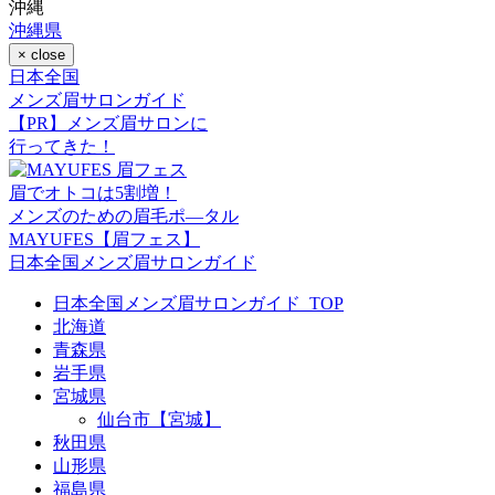
沖縄
沖縄県
× close
⽇本全国
メンズ眉サロンガイド
【PR】メンズ眉サロンに
行ってきた！
眉でオトコは5割増！
メンズのための眉毛ポ―タル
MAYUFES【眉フェス】
日本全国メンズ眉サロンガイド
日本全国メンズ眉サロンガイド_TOP
北海道
青森県
岩手県
宮城県
仙台市【宮城】
秋田県
山形県
福島県