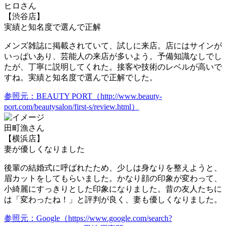
ヒロさん
【渋谷店】
実績と知名度で選んで正解
メンズ雑誌に掲載されていて、試しに来店。店にはサインが
いっぱいあり、芸能人の来店が多いよう。予備知識なしでし
たが、丁寧に説明してくれた。
接客や技術のレベルが高い
で
すね。実績と知名度で選んで正解でした。
参照元：BEAUTY PORT（http://www.beauty-
port.com/beautysalon/first-s/review.html）
田町漁さん
【横浜店】
妻が優しくなりました
後輩の結婚式に呼ばれたため、少しは身なりを整えようと、
眉カットをしてもらいました。かなり顔の印象が変わって、
小綺麗にすっきりとした印象
になりました。昔の友人たちに
は「変わったね！」と評判が良く、妻も優しくなりました。
参照元：Google（https://www.google.com/search?