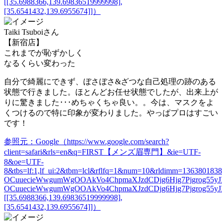
[[35.6988366,139.69836519999998],
[35.6541432,139.6955674]]）
Taiki Tsuboiさん
【新宿店】
これまでが恥ずかしく
なるくらい変わった
自分で綺麗にできず、ぼさぼさ&ざつな自己処理の跡のある
状態で行きました。ほとんどお任せ状態でしたが、出来上が
りに驚きました･･･めちゃくちゃ良い。。
今は、マスクをよ
くつけるので特に印象が変わりました。
やっぱプロはすごい
です！
参照元：Google（https://www.google.com/search?
client=safari&rls=en&q=FIRST【メンズ眉専門】&ie=UTF-
8&oe=UTF-
8&tbs=lf:1,lf_ui:2&tbm=lcl&rflfq=1&num=10&rldimm=13638
OCuuecieWwgumWgOOAkVo4ChpmaXJzdCDjg6Hjg7Pjgrog55yJIO
OCuuecieWwgumWgOOAkVo4ChpmaXJzdCDjg6Hjg7Pjgrog55yJI
[[35.6988366,139.69836519999998],
[35.6541432,139.6955674]]）