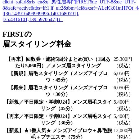
client=safari&rls=en&q=男性眉専門FIRST&ie=UTF-8&oe=UTF-
8&safe=active&tbs=lf:1,lf_ui:2&tbm=lcl&sxsrf=ALeKk01t
[[36.143916499999996,140.1680591],
[35.4316101,139.5970547]]）
FIRSTの
眉スタイリング料金
【再来】回数券・施術5回分まとめ買い（1回あ
25,300円
たり5,060円）／メンズ眉スタイリング
（税込）
【新規】眉毛スタイリング（メンズアイブロ
6,050円
ウ・45分）
（税込）
【再来】眉毛スタイリング（メンズアイブロ
6,050円
ウ・30分）
（税込）
【新規／平日限定・学割U24】メンズ眉毛スタイ
5,400円
リング（45分）
（税込）
【再来／平日限定・学割U24】メンズ眉毛スタイ
5,400円
リング（30分）
（税込）
【新規】★1番人気★ メンズアイブロウ＋鼻毛脱
12,000円
毛＋プチエステ（75分）
（税込）