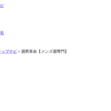
ビ
毛
ナップナビ
»
眉男革命【メンズ眉専門】