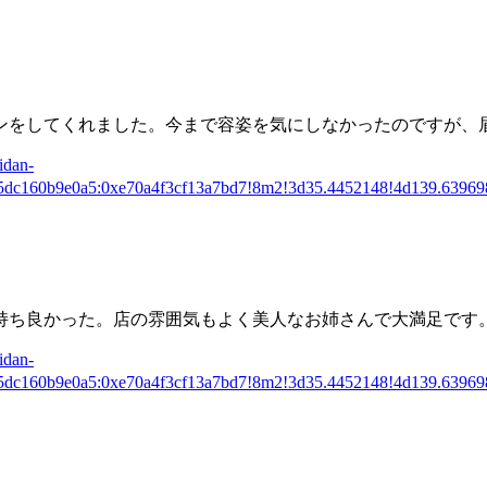
ンをしてくれました。今まで容姿を気にしなかったのですが、
dan-
85dc160b9e0a5:0xe70a4f3cf13a7bd7!8m2!3d35.4452148!4d139.639
持ち良かった。店の雰囲気もよく
美人なお姉さんで大満足
です
dan-
85dc160b9e0a5:0xe70a4f3cf13a7bd7!8m2!3d35.4452148!4d139.639