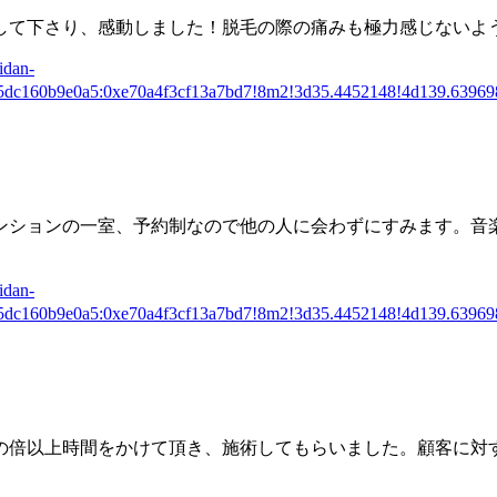
して下さり、感動しました！脱毛の際の痛みも極力感じないよ
dan-
85dc160b9e0a5:0xe70a4f3cf13a7bd7!8m2!3d35.4452148!4d139.639
ンションの一室、予約制
なので他の人に会わずにすみます。音
dan-
85dc160b9e0a5:0xe70a4f3cf13a7bd7!8m2!3d35.4452148!4d139.639
の倍以上時間をかけて頂き
、施術してもらいました。顧客に対