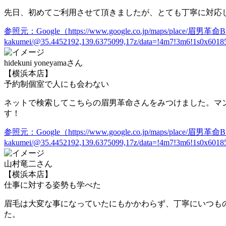
先日、初めてご利用させて頂きましたが、とても丁寧に対応
参照元：Google（https://www.google.co.jp/maps/place/眉男革命Bi
kakumei/@35.4452192,139.6375099,17z/data=!4m7!3m6!1s0x601
hidekuni yoneyamaさん
【横浜本店】
予約制個室で人にも会わない
ネットで検索してこちらの眉男革命さんをみつけました。
マ
す！
参照元：Google（https://www.google.co.jp/maps/place/眉男革命Bi
kakumei/@35.4452192,139.6375099,17z/data=!4m7!3m6!1s0x601
山村竜二さん
【横浜本店】
仕事に対する姿勢も学べた
眉毛は大変な事になっていたにもかかわらず、丁寧に
いつも
た。