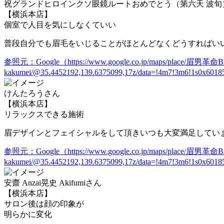
祝グランドヒロインクソ眼鏡ルートおめでとう（第六天 波旬
【横浜本店】
個室で人目を気にしなくていい
普段自分でも眉毛をいじることがほとんどなくどうすればい
参照元：Google（https://www.google.co.jp/maps/place/眉男革命Bi
kakumei/@35.4452192,139.6375099,17z/data=!4m7!3m6!1s0x601
けんたろうさん
【横浜本店】
リラックスできる施術
眉デザインとフェイシャルをして頂きいつも大変満足してい
参照元：Google（https://www.google.co.jp/maps/place/眉男革命Bi
kakumei/@35.4452192,139.6375099,17z/data=!4m7!3m6!1s0x601
安齋 Anzai晃史 Akifumiさん
【横浜本店】
サロン後は顔の印象が
明らかに変化