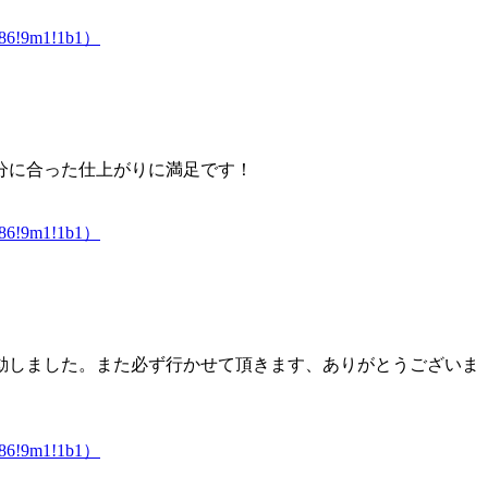
6986!9m1!1b1）
分に合った仕上がりに満足です！
6986!9m1!1b1）
動
しました。また必ず行かせて頂きます、ありがとうございま
6986!9m1!1b1）