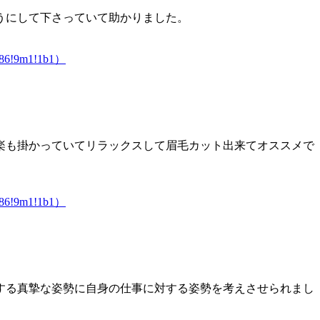
うにして下さっていて助かりました。
6986!9m1!1b1）
楽も掛かっていてリラックスして眉毛カット出来てオススメで
6986!9m1!1b1）
する真摯な姿勢に自身の仕事に対する姿勢を考えさせられまし