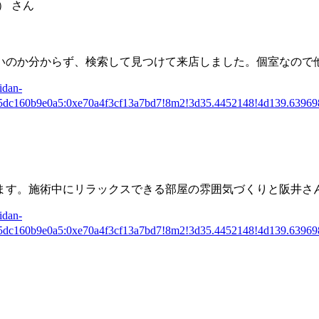
） さん
いのか分からず、検索して見つけて来店しました。個室なので
dan-
85dc160b9e0a5:0xe70a4f3cf13a7bd7!8m2!3d35.4452148!4d139.639
ます。施術中に
リラックスできる部屋の雰囲気づくり
と阪井さ
dan-
85dc160b9e0a5:0xe70a4f3cf13a7bd7!8m2!3d35.4452148!4d139.639