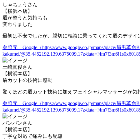
しゃちょうさん
【横浜本店】
眉が整うと気持ちも
変わりました
最初は不安でしたが、親切に相談に乗ってくれて眉のデザイ
参照元：Google（https://www.google.co.jp/maps/place/眉男革命Bi
kakumei/@35.4452192,139.6375099,17z/data=!4m7!3m6!1s0x601
土崎真俊さん
【横浜本店】
眉カットの技術に感動
驚くほどの眉カット技術に加えフェイシャルマッサージが気
参照元：Google（https://www.google.co.jp/maps/place/眉男革命Bi
kakumei/@35.4452192,139.6375099,17z/data=!4m7!3m6!1s0x601
パンパンさん
【横浜本店】
丁寧な対応で痛みにも配慮