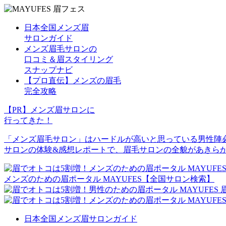
⽇本全国メンズ眉
サロンガイド
メンズ眉⽑サロンの
⼝コミ＆眉スタイリング
スナップナビ
【プロ直伝】メンズの眉⽑
完全攻略
【PR】メンズ眉サロンに
行ってきた！
「メンズ眉毛サロン」はハードルが高いと思っている男性陣
サロンの体験&感想レポートで、眉毛サロンの全貌があきら
メンズのための眉ポータル MAYUFES【全国サロン検索】
日本全国メンズ眉サロンガイド