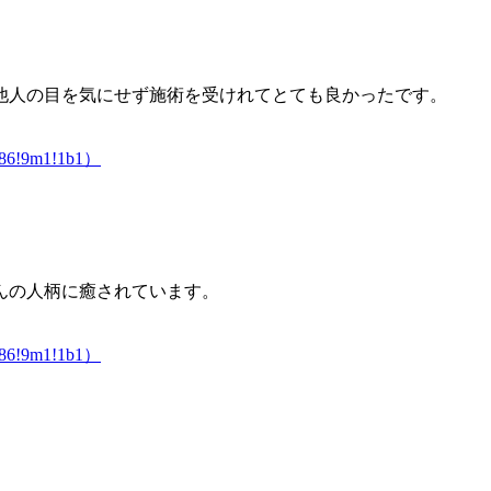
他人の目を気にせず施術を受けれてとても良かったです。
6986!9m1!1b1）
んの人柄に癒されています。
6986!9m1!1b1）