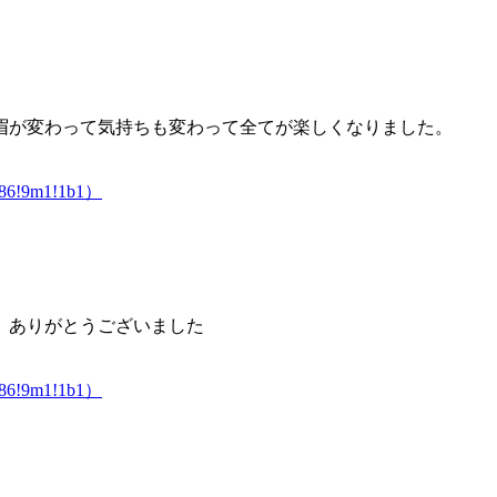
眉が変わって気持ちも変わって全てが楽しくなりました。
6986!9m1!1b1）
。ありがとうございました
6986!9m1!1b1）