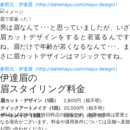
参照元：伊達眉（http://datemayu.com/mayu-design/）
眉で若返った！
男は眉なんて･･･と思っていましたが、いざ
眉カットデザインをすると若返るんです
ね。眉だけで年齢が若くなるなんて･･･、ま
さに
眉カットデザインはマジック
ですね。
参照元：伊達眉（http://datemayu.com/mayu-design/）
伊達眉の
眉スタイリング料金
眉カット・デザイン（1回）
2,800円（税不明）
クイックアートメイク（1回）
20,000円（税不明）
※料金は2025年9月18日時点の情報です。内容や価格は変更と
アートメイク（3回）
53,000円（税不明）
なる場合がございます。料金や適用条件については店舗へ直接
お問い合わせください。