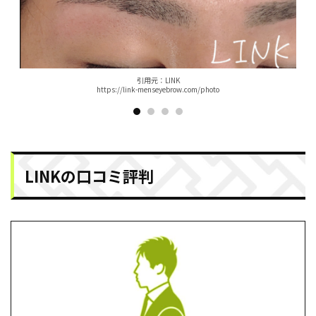
引⽤元：LINK
https://link-menseyebrow.com/photo
LINKの口コミ評判