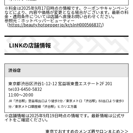
参照元：ホットペッパービューティ（https://beauty.hotpepper.jp/kr/slnH000566837/re
※料金は2025年9月17日時点の情報です。クーポンやキャンペーン
などにより、内容や価格が変更となる場合がございます。最新の料
金・適用条件については店舗へ直接お問い合わせください。
参照元：ホットペッパービューティー
（
https://beauty.hotpepper.jp/kr/slnH000566837/
）
LINKの店舗情報
渋谷店
東京都渋谷区渋谷1-12-12 宮益坂東豊エステート2F 201
tel.03-6450-5832
11:00～20:00
JR「渋谷駅」宮益坂出口より徒歩3分／東京メトロ「渋谷駅」B3出口より徒歩3
分／東京メトロ銀座線「渋谷駅」ヒカリエ方面
※店舗情報は2025年9月19日時点の情報です。最新情報は公式サ
イトをご確認ください。
東京でおすすめのメンズ眉サロンまとめ＞＞