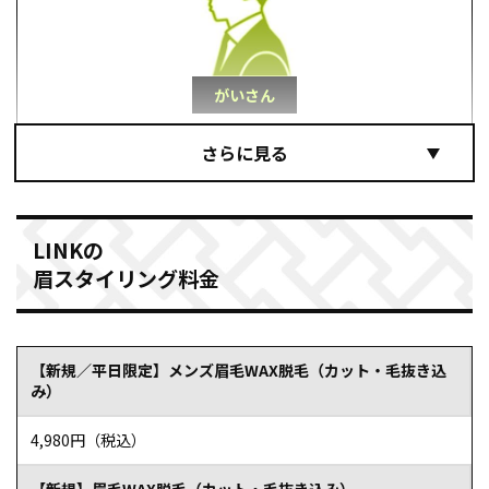
がいさん
痛みもなく綺麗な眉に仕上げてもらいました！
髪型や雰囲気などから眉毛の形を提案していただき、とても
満足のいく仕上がりになりました。 最終的な完成系のイメ
ージをしっかりと共有できたので、安心しておまかせでき
LINKの
的確なアドバイスで、次回来店するまでの
ました。
眉スタイリング料金
自宅での処理の方法なども伝授
していただけました。
施術中は終始楽しく会話させていただけたので、WAXの痛
みもほとんど感じず、あっという間に綺麗な眉に仕上げて
【新規／平日限定】メンズ眉毛WAX脱毛（カット・毛抜き込
いただけました。 また行きたいと思えるサロンでした。次
み）
回もよろしくお願いします！
参照元：ホットペッパービューティ（https://beauty.hotpepper.jp/kr/slnH000566837/re
4,980円（税込）