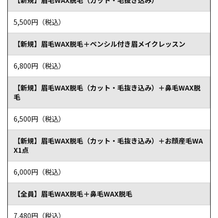
【新規】眉毛WAX脱毛（カット・毛抜き込み）
5,500円（税込）
【新規】眉毛WAX脱毛＋ペンシル付き眉メイクレッスン
6,800円（税込）
keisukeさん
【新規】眉毛WAX脱毛（カット・毛抜き込み）＋鼻毛WAX脱
毛
初めてでもべストな状態にしてもらえた
6,500円（税込）
眉毛サロンというものに初めて行ったので、右も左もわか
らない状態でしたが、担当の方が温かく迎えてくださって
【新規】眉毛WAX脱毛（カット・毛抜き込み）＋お顔産毛WA
リラックスして施術を受けることができました。
X1点
元々、眉毛がぼやっとしてしまっていることに悩んでいたの
6,000円（税込）
ですが、施術後鏡を見たら眉毛がキリッとしていて感動し
ました。 あまり細くはしたくないというこちらの要望も汲
【全員】眉毛WAX脱毛＋鼻毛WAX脱毛
んでくださって、ベストな状態にしてくださいました。 あ
りがとうございました。また、ぜひ伺いたいと思います。
7,480円（税込）