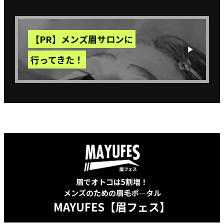
【PR】メンズ眉サロンに
行ってきた！
眉でオトコは5割増！
メンズのための眉毛ポ―タル
MAYUFES【眉フェス】