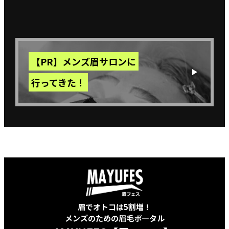
【PR】メンズ眉サロンに
行ってきた！
眉でオトコは5割増！
メンズのための眉毛ポ―タル