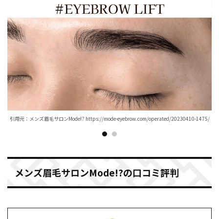
5/）
引用元：メンズ眉毛サロンMode!? https://mode-eyebrow.com/operated/20230410-1475/
引用
メンズ眉毛サロンMode!?の口コミ評判