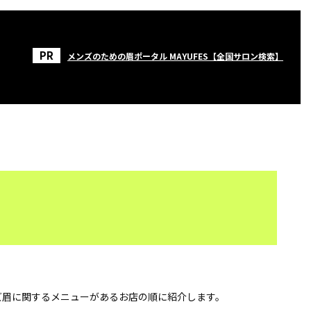
メンズのための眉ポータル MAYUFES【全国サロン検索】
ズ眉に関するメニューがあるお店の順に紹介します。