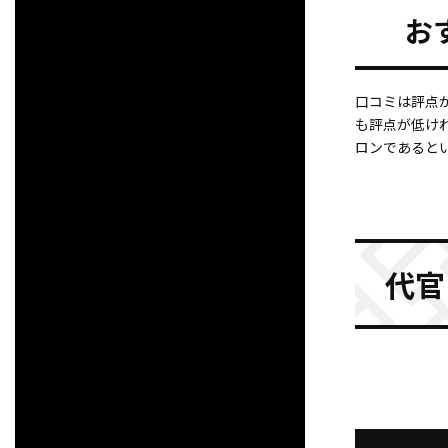
お
口コミは評点
も評点が低け
ロンであると
代官