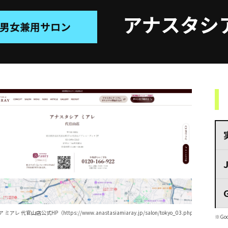
アナスタシア
男女兼用サロン
 代官山店公式HP（https://www.anastasiamiaray.jp/salon/tokyo_03.php）
※Go