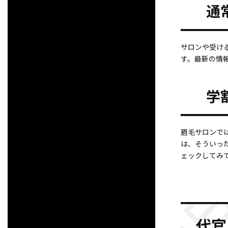
通
サロンや受ける
す。最新の情
学
眉毛サロンで
は、そういっ
ェックしてみ
代官