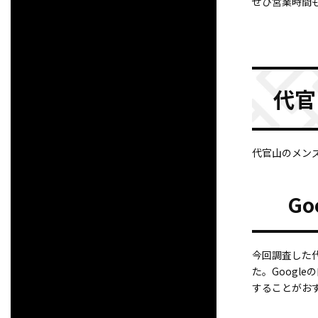
ぜひ営業時間
代官
代官山のメン
G
今回調査した
た。Goog
することがお