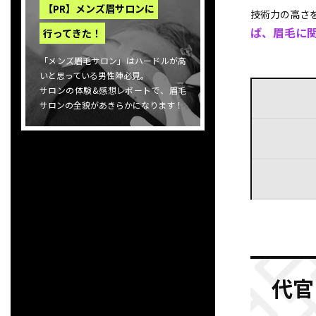
【PR】メンズ眉サロンに
技術力の高さを
ば、眉毛に
行ってきた！
「メンズ眉毛サロン」はハードルが高
いと思っている男性陣必見。
サロンの体験&感想レポートで、眉毛
サロンの全貌があきらかになります！
代官