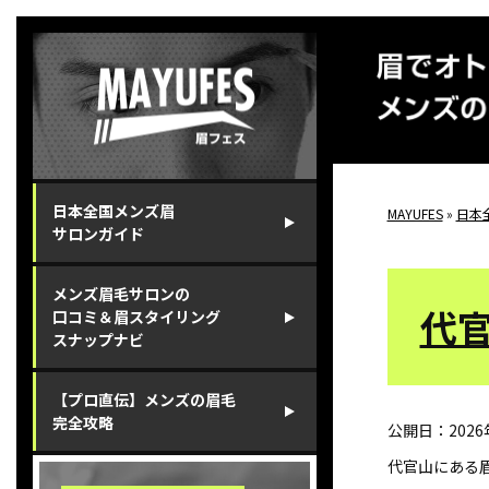
⽇本全国メンズ眉
MAYUFES
»
日本
サロンガイド
メンズ眉⽑サロンの
代
⼝コミ＆眉スタイリング
スナップナビ
【プロ直伝】メンズの眉⽑
完全攻略
公開日：
202
代官山にある