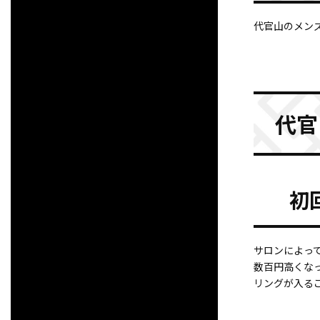
代官山のメン
代官
初
サロンによっ
数百円高くなっ
リングが入る