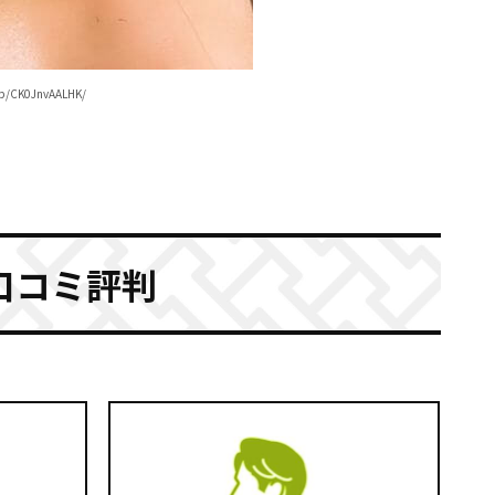
/p/CK0JnvAALHK/
口コミ評判