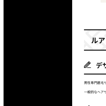
ルア
デ
男性専門眉毛
一般的なヘア