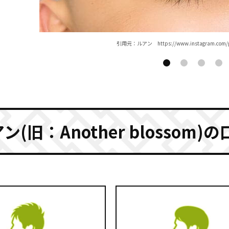
引⽤元：ルアン
https://www.instagram.com
ン(旧：Another blossom)の