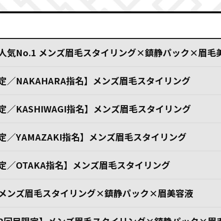
人気No.1 メンズ眉毛スタイリング×鎮静パック×眉毛
定／NAKAHARA指名】メンズ眉毛スタイリング
大井翼さん
Hiro Tさん
定／KASHIWAGI指名】メンズ眉毛スタイリング
【六本木本店】
【六本木本店】
定／YAMAZAKI指名】メンズ眉毛スタイリング
説明も丁寧です
あっという間に時間が
から丁寧な接客で施術説明
素敵なスタッフの方達が自
定／OTAKA指名】メンズ眉毛スタイリング
丁寧です。眉毛の脱毛を受
った眉毛に整えてくれます
想像していたより痛
も楽しくあっという間に時
が、
メンズ眉毛スタイリング×鎮静パック×眉美容液
ます。眉毛以外にも手足の
く
、担当して下さった方は
毛、フェイシャル等々、美
上手でとても楽しい時間に
高めるメニューが豊富です