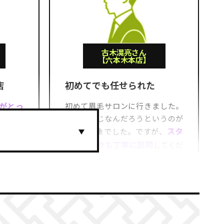
古木滉亮さん
【六本木本店】
店
初めてでも任せられた
がとっ
初めて眉毛サロンに行きました。
どんな感じなんだろうというのが
なって
スタ
最初の印象でした。ですが、
も居心地
ッフの方々も丁寧に説明
してくだ
しみに
さり、安心して受ける事ができま
した。
.jp/maps/place/%E3%83%AB%E3%82%A2%E3%83%B3%E5%85%AD%E6%9C%AC%E6%9C%A8%E5%BA
参照元：Google（https://www.google.co.jp/maps/place/ルアン六本木店/
6%9C%AC%E6%9C%A8%E5%BA%97/@35.6643768,139.731894,17z/data=!3m2!4b1!5s0x60188