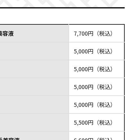
美容液
7,700円（税込）
5,000円（税込）
KEN KAWASHIMAさん
5,000円（税込）
【六本木本店】
5,000円（税込）
過ぎる
寝ている間に終了
分に合
WAXを使って脱毛してくれるので
5,000円（税込）
！お話
すが、抜くときは声かけてくれる
間過ぎ
のでそんなにビックリしません。
5,500円（税込）
先の脱
店内が落ち着いててリラックスし
ソファに横になって
意識を
やすいので、
。