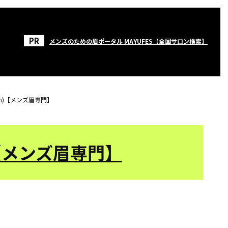
メンズのための眉ポータル MAYUFES【全国サロン検索】
ssom)【メンズ眉専門】
m)【メンズ眉専門】