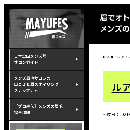
⽇本全国メンズ眉
MAYUFES
»
メン
サロンガイド
メンズ眉⽑サロンの
ルア
⼝コミ＆眉スタイリング
スナップナビ
【プロ直伝】メンズの眉⽑
完全攻略
公開日：
202