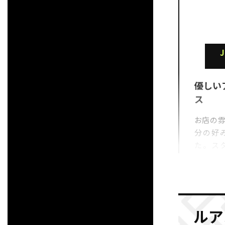
J
優しい
ス
お店の雰
分の好
た。ス
く、ア
ったです
分良い
参照元：Google
ルア