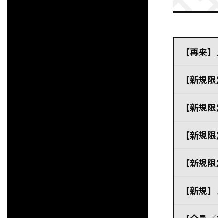
【再来】
【新規限
【新規限
【新規限
施術も
入り口
【新規限
なども
けました
【新規】
くもな
お話が