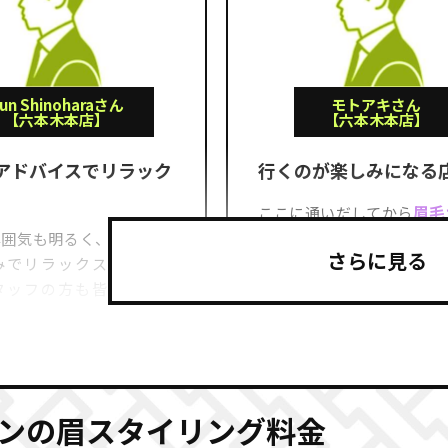
un Shinoharaさん
モトアキさん
【六本木本店】
【六本木本店】
アドバイスでリラック
行くのが楽しみになる
眉毛
ここに通いだしてから
ても大事なパーツなんだ
囲気も明るく、BGMも自
みでリラックスできまし
気づかされました
！とて
タッフの方も皆さん優し
のいい雰囲気で行くのが楽
ドバイスも頂けたのが良か
なるお店です！
眉毛の形が変わって気
。
参照元：Google（https://www.google.co
です。
（https://www.google.co.jp/maps/place/%E3%83%AB%E3%82%A2%E3%83%B3%E5%85%AD%E
ンの眉スタイリング料金