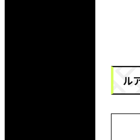
https://www.instagram.com/p/CHwgOOWgzEa/
ルア