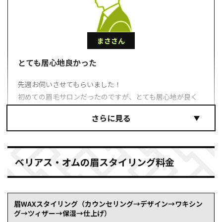
まささん
とても居心地良かった
先週お伺いさせてもらいました！
初めての眉毛サロンだったのですが、とても居心地が良く
仕上がりも大変満足しております！
施術の際も楽しく会話をしながら眉毛の手入れなどについ
ても聞くことが出来良かったです。
また近々利用させていただけたらと思います！
ベリアス・オムの眉スタイリング料金
参照元：ホットペッパービューティー（https://beauty.hotpepper.jp/kr/slnH000532757/r
眉WAXスタイリング（カウンセリング→デザイン→ワキシン
グ→ツィザー→保湿→仕上げ）