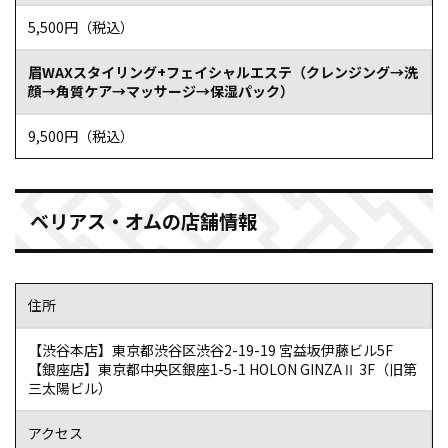
5,500円（税込）
眉WAXスタイリング+フェイシャルエステ（クレンジング→洗
顔→角質ケア→マッサージ→保湿パック）
ドニ―さん
9,500円（税込）
予定に間に合うように施術してくれた
眉毛ワックススタイリングを実施してもらった
次の予定が詰まっていると無理を言ったが間に合うように素
ベリアス・オムの店舗情報
早く施術いただいた
仕上がりにとても満足しています
奥さんからの評価も高かったです
住所
参照元：ホットペッパービューティー（https://beauty.hotpepper.jp/kr/slnH000532757/r
【渋谷本店】東京都渋谷区渋谷2-19-19 宮益坂伊藤ビル5F
【銀座店】東京都中央区銀座1-5-1 HOLON GINZAⅡ 3F（旧第
三太陽ビル）
アクセス