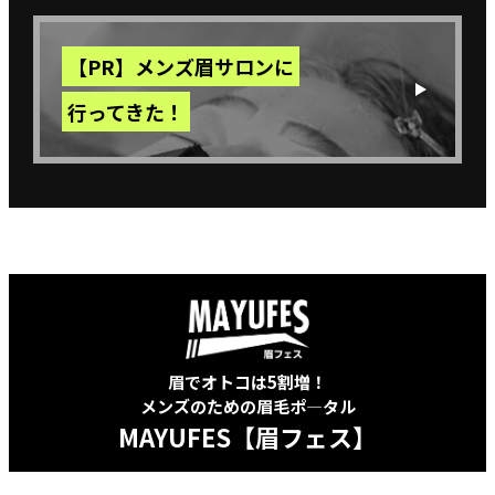
【PR】メンズ眉サロンに
行ってきた！
眉でオトコは5割増！
メンズのための眉毛ポ―タル
MAYUFES【眉フェス】