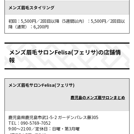
最初は緊張していましたが、親身な人柄ですぐに安心する
メンズ眉毛スタイリング
ことができました。説明もわかりやすく、相談にも乗って
いただき、施術に関しても満足な結果になりました。また利
初回：5,500円／2回目以降（5週間以内）：5,500円／2回目以
降（通常）：6,200円
用したいと思います。ありがとうございました。
引用元：Google Map（https://maps.app.goo.gl/5ojNwPRjJ6GXcHm6A）
メンズ眉毛サロンFelisa(フェリサ)の店舗情
報
メンズ眉毛サロンFelisa(フェリサ)
鹿児島のメンズ眉サロンまとめ
鹿児島県鹿児島市武1-5-2 ガーデンパレス藤305
TEL：090-5769-7052
9:00～21:00／定休日：日曜・第3月曜