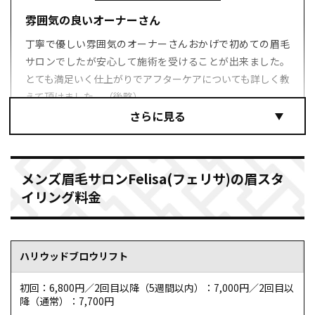
雰囲気の良いオーナーさん
丁寧で優しい雰囲気のオーナーさんおかげで初めての眉毛
サロンでしたが安心して施術を受けることが出来ました。
とても満足いく仕上がりでアフターケアについても詳しく教
えて頂けました。（後略）
引用元：Google Map（https://maps.app.goo.gl/zN38JAxiEZMvCdib7）
メンズ眉毛サロンFelisa(フェリサ)の眉スタ
イリング料金
ハリウッドブロウリフト
oral genさん
初回：6,800円／2回目以降（5週間以内）：7,000円／2回目以
降（通常）：7,700円
説明も相談も施術も満足