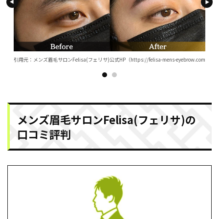
w.com/）
引用元：メンズ眉毛サロンFelisa(フェリサ)公式HP（https://felisa-mens-eyebrow.com/）
引用元：
メンズ眉毛サロンFelisa(フェリサ)の
口コミ評判