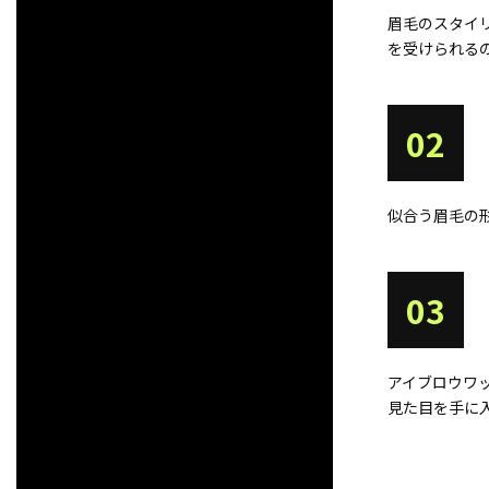
眉毛のスタイ
を受けられる
02
似合う眉毛の
03
アイブロウワ
見た目を手に