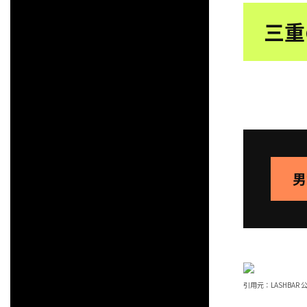
三重
男
引⽤元：LASHBAR 公式HP