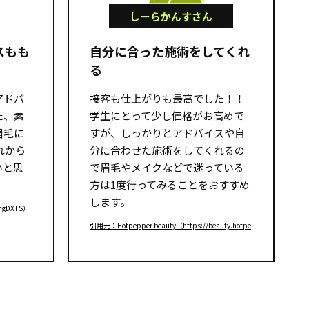
しーらかんすさん
スもも
自分に合った施術をしてくれ
る
アドバ
接客も仕上がりも最高でした！！
た、素
学生にとって少し価格がお高めで
眉毛に
すが、しっかりとアドバイスや自
れから
分に合わせた施術をしてくれるの
いと思
で眉毛やメイクなどで迷っている
方は1度行ってみることをおすすめ
します。
/mgDXTS）
引用元：Hotpepper beauty（https://beauty.hotpepper.jp/kr/slnH0