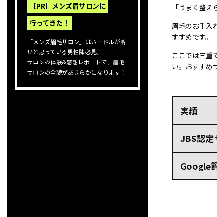
【PR】メンズ眉サロンに
「うまく整え
行ってきた！
眉毛のお手入
すすめです。
「メンズ眉毛サロン」はハードルが高
いと思っている男性陣必見。
ここでは三重
サロンの体験&感想レポートで、眉毛
い。おすすめ
サロンの全貌があきらかになります！
実績
JBS認
Googl