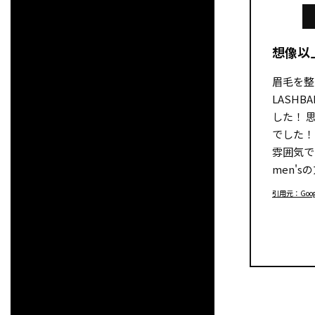
想像以
眉毛を整
LASH
した！ 
でした！
雰囲気で
men'
引用元：Google