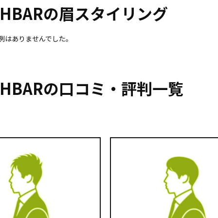
SHBARの
眉スタイリング
術例はありませんでした。
SHBARの
⼝コミ・評判⼀覧