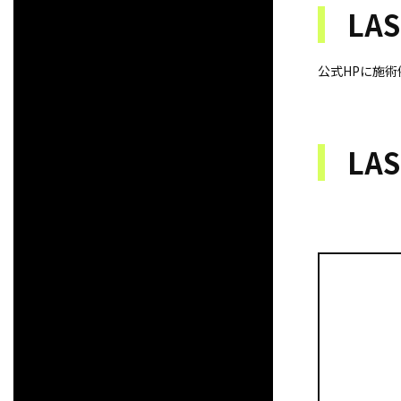
LA
公式HPに施
LA