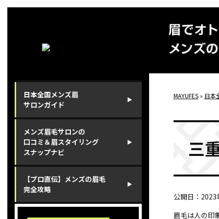
⽇本全国メンズ眉
MAYUFES
»
日本
サロンガイド
メンズ眉⽑サロンの
三
⼝コミ＆眉スタイリング
スナップナビ
【プロ直伝】メンズの眉⽑
完全攻略
公開日：
202
眉毛は人の印