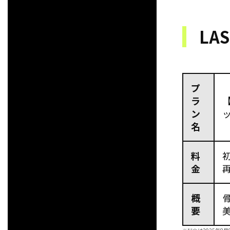
LA
プ
ラ
ン
名
料
初
金
再
概
要