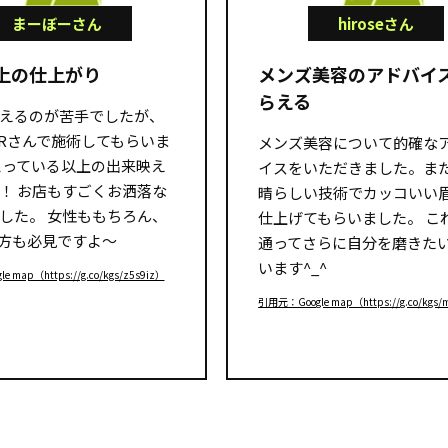
まーぼーさん
hiroseさん
上の仕上がり
メンズ美容のアドバイ
らえる
えるのが苦手でしたが、
BARさんで施術してもらいま
メンズ美容について的確な
思っている以上の出来映え
イスをいただきました。ま
！ お店もすごくお洒落な
晴らしい技術でカッコいい
した。 女性ももちろん、
仕上げてもらいました。 こ
sの方も必見ですよ～
通ってさらに自分を磨きた
います^_^
 map（https://g.co/kgs/z5s9iz）
引用元：Google map（https://g.co/kgs