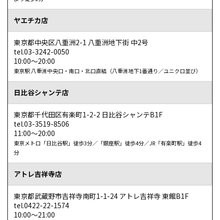
てみようと思い予約したところ思ったようになり大
ヤエチカ店
満足
です！
参照元：ホットペーパービューティー（https://beauty.hotpepper.jp/kr/slnH000146787/r
東京都中央区八重洲2-1 八重洲地下街 中2号
tel.03-3242-0050
10:00～20:00
東京駅 八重洲中央口・南口・北口直結（八重洲地下1番通り／ユニクロ並び）
日比谷シャンテ店
東京都千代田区有楽町1-2-2 日比谷シャンテB1F
tel.03-3519-8506
11:00～20:00
東京メトロ「日比谷駅」徒歩3分／「銀座駅」徒歩4分／JR「有楽町駅」徒歩4
かずさん
分
【横浜モアーズ店】
アトレ吉祥寺店
整え方のアドバイスももらった
軽くメイクするだけでも印象が変わることがよく分かりま
東京都武蔵野市吉祥寺南町1-1-24 アトレ吉祥寺 東館B1F
tel.0422-22-1574
した。仕上がりは他の眉毛サロンと比較しても良いと妻か
10:00～21:00
らも評価もらえました。整え方についてのアドバイスも頂