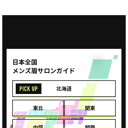
あゆさん
【横浜モアーズ店】
眉の形も色もイメージ通り
⽇本全国
説明もわかりやすく、自分に合う眉の形・色味にしてくだ
メンズ眉サロンガイド
さいました。メイク道具の使い方も丁寧に教えていただき
ました。楽しくお話しながらよい時間を過ごしました！ま
たお伺いします。
北海道
参照元：ホットペーパービューティー（https://beauty.hotpepper.jp/kr/slnH000146787/r
東北
関東
中部
関西