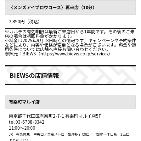
〈メンズアイブロウコース〉再来店（10分）
初めてでとても緊張していたのですが対応も丁寧でありが
たかったです
2,850円（税込）
参照元：ホットペーパービューティー（https://beauty.hotpepper.jp/kr/slnH000146787/r
※カルテの有効期限は最新ご来店日から1年間です。その後のご来
店の場合は初回料金がかかります。
※料金は2025年9月18日時点の情報です。キャンペーンや予約条件
などにより、内容や価格が変更となる場合がございます。料金や適
用条件については店舗へ直接お問い合わせください。
参照元：BIEWS（
https://www.biews.co.jp/service/
）
BIEWSの店舗情報
たくとさん
【横浜モアーズ店】
有楽町マルイ店
イメージがかなり変わった
東京都千代田区有楽町2-7-1 有楽町マルイ店5F
tel.03-6738-3342
眉の手入れが難しく、手入れするの諦めてたところ友人が
11:00～20:00
他のお店ではありますが、眉サロンで手入れしたあとイメ
JR「有楽町駅」中央口／東京メトロ「銀座駅」C9口／「銀座一丁目駅」2出口
自分もプロの方に任せ
ージがかなり変わったのを受け、
より徒歩2分