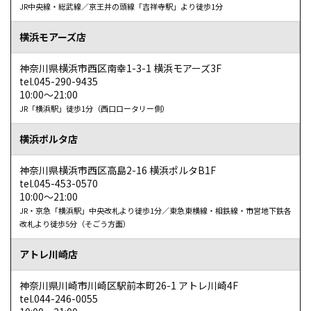
JR中央線・総武線／京王井の頭線「吉祥寺駅」より徒歩1分
けたので、少し手入れを頑張ってみようと思えました。
横浜モアーズ店
参照元：ホットペーパービューティー（https://beauty.hotpepper.jp/kr/slnH000146787/r
神奈川県横浜市西区南幸1-3-1 横浜モアーズ3F
tel.045-290-9435
10:00～21:00
JR「横浜駅」徒歩1分（西口ロータリー側）
横浜ポルタ店
神奈川県横浜市西区高島2-16 横浜ポルタB1F
tel.045-453-0570
はなたさん
10:00～21:00
【横浜モアーズ店】
JR・京急「横浜駅」中央改札より徒歩1分／東急東横線・相鉄線・市営地下鉄各
改札より徒歩5分（そごう方面）
入店しやすく満足できた
男性ですが、入店しやすく満足でした。ありがとうござい
アトレ川崎店
ました！
神奈川県川崎市川崎区駅前本町26-1 アトレ川崎4F
参照元：ホットペーパービューティー（https://beauty.hotpepper.jp/kr/slnH000146787/r
tel.044-246-0055