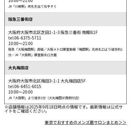
10:00～21:00
JR「川崎駅」改札を出て右手すぐ
阪急三番街店
大阪府大阪市北区芝田1-1-3 阪急三番街 南館B1F
tel.06-6375-5711
10:00～21:00
阪急「大阪梅田駅」直結／大阪メトロ御堂筋線「梅田駅」北改札口より徒歩約1
分／JR「大阪駅」御堂筋北口方面
ふくろうちゃんさん
【横浜モアーズ店】
大丸梅田店
カウンセリングや説明が丁寧
大阪府大阪市北区梅田3-1-1 大丸梅田店5F
仕上がりの希望やメイクの悩みを聞き取りながら、わかり
tel.06-6451-6015
やすく、段階を踏みながら説明していただき、一人でも眉
10:00～20:00
メイクをワンランクアップ出来るようになりそうです。
JR「大阪駅」より徒歩2分（大丸梅田5F西側付近）
※店舗情報は2025年9月18日時点の情報です。最新情報は公式サ
参照元：ホットペーパービューティー（https://beauty.hotpepper.jp/kr/slnH000146787/r
イトをご確認ください。
東京でおすすめのメンズ眉サロンまとめ＞＞