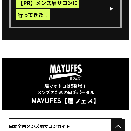
【PR】メンズ眉サロンに
行ってきた！
ちとさん
【横浜モアーズ店】
アドバイスシートが助かる
自分の眉毛の事を何もわかっていなかったので、行
って良かった
です。その場で聞いただけでは忘れてしまう
ので、アドバイスシートを頂けるのが助かりました。
参照元：ホットペーパービューティー（https://beauty.hotpepper.jp/kr/slnH000146787/r
眉でオトコは5割増！
メンズのための眉毛ポ―タル
MAYUFES【眉フェス】
日本全国メンズ眉サロンガイド