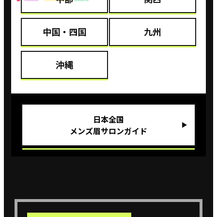
中国・四国
九州
なすさん
【横浜モアーズ店】
沖縄
いちから優しく教えてくれた
眉毛のお手入れが難しくやり方がわからなかったのを1から
丁寧に教えてくださり、優しく接してくださったのでとても
⽇本全国
値段以上の価値のある仕上がりだと思
良かったです！
メンズ眉サロンガイド
ったのでとても安いな
と思いました。
参照元：ホットペーパービューティー（https://beauty.hotpepper.jp/kr/slnH000146787/r