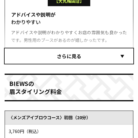
【大丸梅田店】
アドバイスや説明が
わかりやすい
アドバイスや説明がわかりやすくお店の雰囲気も良かった
です。男性用のブースがあるのが嬉しかったです。
参照元：ホットペーパービューティー（https://beauty.hotpepper.jp/kr/slnH000342417/r
BIEWSの
眉スタイリング料金
はせがわさん
〈メンズアイブロウコース〉初回（20分）
【横浜モアーズ店】
3,760円（税込）
初めてでも対応が丁寧