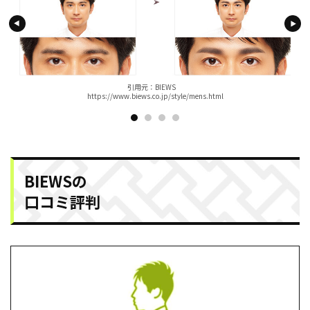
引⽤元：BIEWS
https://www.biews.co.jp/style/mens.html
BIEWSの
口コミ評判