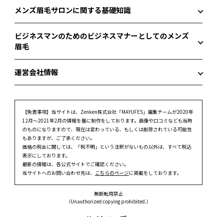
メンズ眉毛サロンに関する基礎知識
ビジネスマンのためのビジネスマナーとしてのメンズ
眉毛
運営会社情報
【免責事項】
当サイトは、Zenken株式会社「MAYUFES」編集チームが2020年
12月～2021年2月の情報を基に制作をしております。画像や口コミなども当時
のものになりますので、現在は変わっている、もしくは削除されている可能性
もありますが、ご了承ください。
価格の税金に関しては、「税不明」という注釈がないもの以外は、すべて税込
表示にしております。
最新の情報は、各公式サイトでご確認ください。
当サイトへのお問い合わせ先は、
こちらのページ
に掲載をしております。
無断転用禁止
（Unauthorized copying prohibited.）