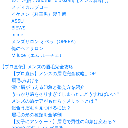
ルアン(旧：Another blossom)【メンズ眉専門】
メディカルブロー
イケメン（粋華男）製作所
ASSU
BIEWS
mime
メンズサロン オペラ（OPERA）
俺のヘアサロン
M luce（エム ルーチェ）
【プロ直伝】メンズの眉毛完全攻略
【プロ直伝】メンズの眉毛完全攻略_TOP
眉毛がはげる
濃い眉が与える印象と整え方を紹介
うっかり眉をそりすぎてしまった…どうすればいい？
メンズの眉ケアがもたらすメリットとは？
似合う眉毛を見つけるには？
眉毛の形の種類を全解剖
【女子にアンケート】眉毛で男性の印象は変わる？