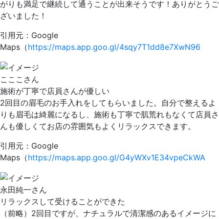
がりも満足で継続して通うことが出来そうです！ありがとうご
ざいました！
引用元：Google
Maps（
https://maps.app.goo.gl/4sqy7T1dd8e7XwN96
こここさん
施術が丁寧で店員さんが優しい
2回目の眉毛のお手入れをしてもらいました。自分で整えるよ
りも眉毛は綺麗になるし、施術も丁寧で肌荒れもなくて
店員さ
んも優しくてお店の雰囲気もよく
リラックスできます。
引用元：Google
Maps（
https://maps.app.goo.gl/G4yWXv1E34vpeCkWA
永田純一さん
リラックスして受けることができた
（前略）2回目ですが、ナチュラルで清潔感のあるイメージに